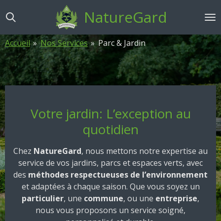
Passer
NatureGard
au
contenu
Accueil
»
Nos Services
»
Parc & Jardin
principal
Votre jardin: L’exception au
quotidien
Chez
NatureGard
, nous mettons notre expertise au
service de vos jardins, parcs et espaces verts, avec
des
méthodes respectueuses de l’environnement
et adaptées à chaque saison. Que vous soyez un
particulier
, une
commune
, ou une
entreprise
,
nous vous proposons un service soigné,