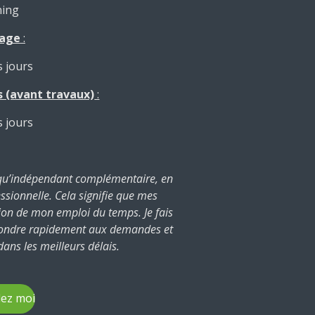
ning
eage
:
s jours
s (avant travaux)
:
s jours
t qu’indépendant complémentaire, en
essionnelle. Cela signifie que mes
tion de mon emploi du temps. Je fais
épondre rapidement aux demandes et
 dans les meilleurs délais.
ez moi