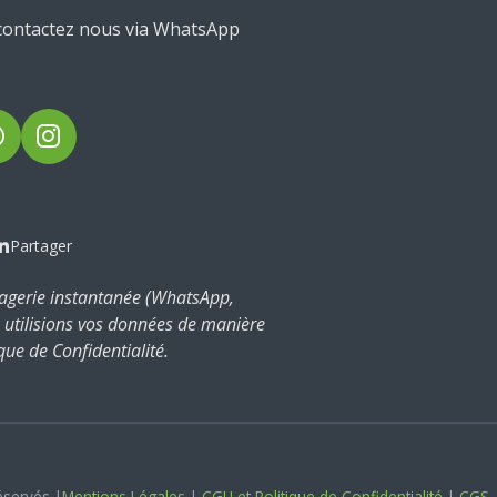
contactez nous via WhatsApp
W
I
h
n
a
s
t
t
Partager
s
a
A
g
sagerie instantanée (WhatsApp,
p
r
 utilisions vos données de manière
p
a
que de Confidentialité.
m
éservés
|
Mentions Légales
|
CGU et Politique de Confidentialité
|
CGS