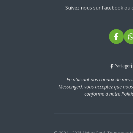
Suivez nous sur Facebook ou 
F
a
c
e
Partager
b
o
En utilisant nos canaux de mes
o
Messenger), vous acceptez que nous
k
conforme à notre Politi
© 2024 - 2025 NatureGard,
Tous droits r