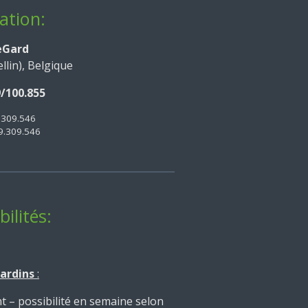
ation:
eGard
llin), Belgique
/100.855
.309.546
9.309.546
ilités:
jardins
:
t – possibilité en semaine selon