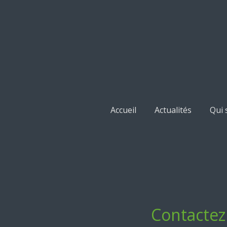
Passer
au
contenu
principal
Accueil
Actualités
Qui
Contactez